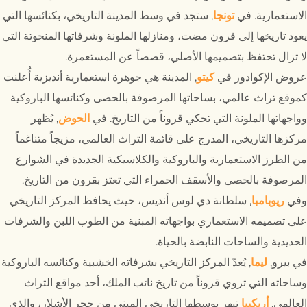
الاستعمارية. في
تونجا
, ستجد في وسط المدينة التاريخي، بكنائسها التي
يعود تاريخها إلى قرون مضت، ومنازلها الملونة وشرفاتها المنحوتة التي
لا تزال تحتفظ بتصميمها الأصلي، قصصاً عن المستعمرة.
عروض الإكوادور في
كيتو
, المدينة هي جوهرة استعمارية أنديزية أُعلنت
كموقع تراث عالمي، بساحاتها المرصوفة بالحصى وكنائسها الباروكية
وواجهاتها الملونة التي تحكي قروناً من التاريخ. في
الحوض
, يُظهر
مركزها التاريخي، المدرج على قائمة التراث العالمي، مزيجاً متناغماً
من الطرز الاستعمارية والباروكية والكلاسيكية الجديدة في الشوارع
المرصوفة بالحصى والأسقف الحمراء التي تعتز بقرون من التاريخ.
وفي
ريوبامبا
, سلطانة دي لوس أنديس، حيث يحافظ المركز التاريخي
على تصميمه الاستعماري بواجهاته المبنية من الطوب اللبن والشرفات
الحديدية والساحات النابضة بالحياة.
في بيرو,
ليما
, يُعدّ المركز التاريخي بشرفاته الخشبية وكنائسه الباروكية
وساحاته التي تروي قروناً من تاريخ نائب الملك، أحد مواقع التراث
العالمي.
أريكيبا
تبهر بوسطها التاريخي المبني من حجر الأشلار، والذي