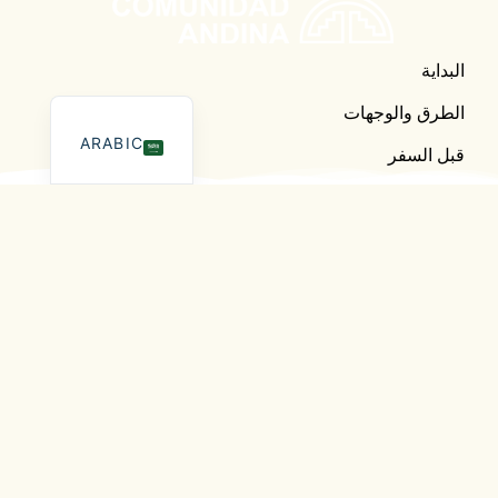
البداية
الطرق والوجهات
ARABIC
قبل السفر
مجتمع الأنديز
بوليفيا
كولومبيا
إكوادور
بيرو
تابعنا
فيسبوك
انستقرام
يوتيوب