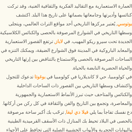
العمارة الاستعمارية مع التقاليد الفكرية والثقافية الغنية، وقد تركت
كنائسها وأديرتها وجامعاتها بصماتها على تاريخ هذا البلد. اكتشف
بوتوسي
, يُعتبر مركزها التاريخي أحد مواقع التراث العالمي، ويتجلى
وسطها التاريخي في الشوارع المرصوفة بالحصى والكنائس الكلاسيكية
الجديدة تحت سيرو ريكو المهيب. في
لاباز
, ترتفع القصور الاستعمارية
والمعابد الباروكية في المدينة فوق الشوارع الضيقة، ويمكنك التنزه في
الساحات المرصوفة بالحصى والاستمتاع بالتناقض بين إرثها التاريخي
والحياة الحضرية النابضة بالحياة.
في كولومبيا، حي لا كانديلاريا في كولومبيا في
بوغوتا
تدعوك للتجول
واكتشاف وسطها التاريخي بين القصور ذات الساحات الداخلية
والكنائس والمتاحف حيث تبرز الأنماط الاستعمارية والجمهورية
والمعاصرة، وتجمع بين التاريخ والفن والثقافة في كل ركن من أركانها.
دع نفسك تفاجأ بما يلي
فيلا دي ليفا
, ترحّب بك أكبر ساحة مرصوفة
بالحصى في البلاد تحيط بك المنازل ذات الأسقف القرميدية الطينية
والبوابات الحجرية والأبواب الخشبية الصلبة التي تحافظ على الأجواء