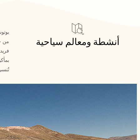
بوتوس
أنشطة ومعالم سياحية
من خل
فريد 
بمأكو
تُنسى