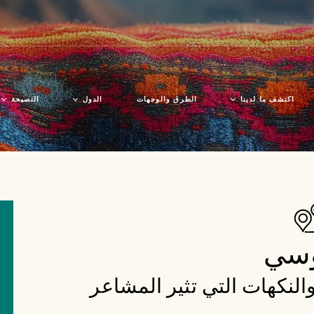
اكتشف ما لدينا
الطرق والوجهات
الدول
النصيحة
الثقافة
بوليفيا
قبل السفر
الطبيعة
كولومبيا
اكتشف الم
مجتمعات الأجداد
الإكوادور
فن الطهي
بيرو
وسي
الحرف اليدوية
والنكهات التي تثير المشاعر