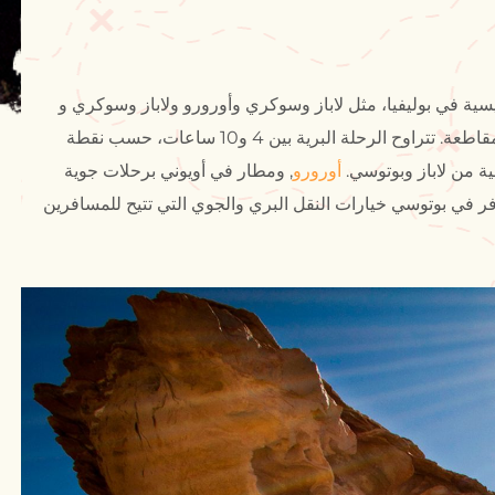
ية في بوليفيا، مثل لاباز وسوكري وأورورو ولاباز وسوكري و
, هناك طرق تتصل مباشرةً ببوتوسي، عاصمة المقاطعة. تتراوح الرحلة البرية بين 4 و10 ساعات، حسب نقطة
ية من لاباز وبوتوسي.
أورورو
, ومطار في أويوني برحلات جوية
فر في بوتوسي خيارات النقل البري والجوي التي تتيح للمسافرين