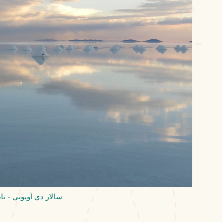
سالار دي أويوني - نا