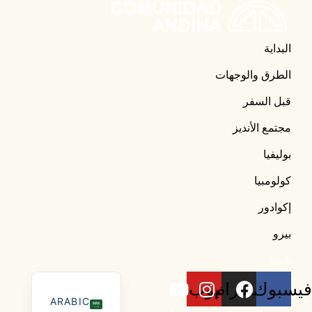
البداية
الطرق والوجهات
قبل السفر
مجتمع الأنديز
بوليفيا
كولومبيا
إكوادور
بيرو
تابعنا
فيسبوك
انستقرام
يوتيوب
ARABIC