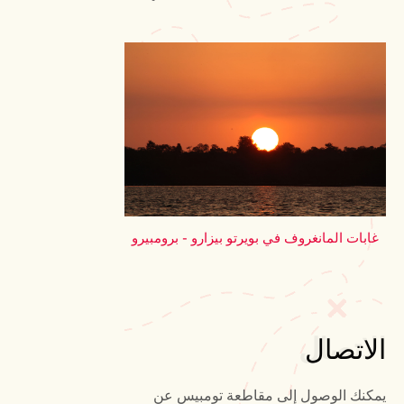
غابات المانغروف في بويرتو بيزارو - برومبيرو
الاتصال
الاتصال
يمكنك الوصول إلى مقاطعة تومبيس عن