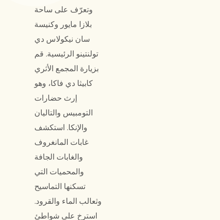
وتعرّف على ساحة
بلازا مايور وكنيسة
سان نيكولاس دي
تولنتينو الرئيسية. قم
بزيارة المجمع الأثري
كابيثا دي فاكا، وهو
إرث حضارات
التومبيس والتاليان
والإنكا. استكشف
غابات المانغروف
والغابات الجافة
والمحميات التي
تسكنها التماسيح
وثعالب الماء والقرود.
استرخِ على شواطئ