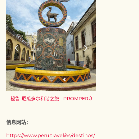
秘鲁-厄瓜多尔和谐之旅 - PROMPERÚ
卡贝萨德瓦卡纪念考
址博物馆 
信息网站：
https://www.peru.travel/es/destinos/