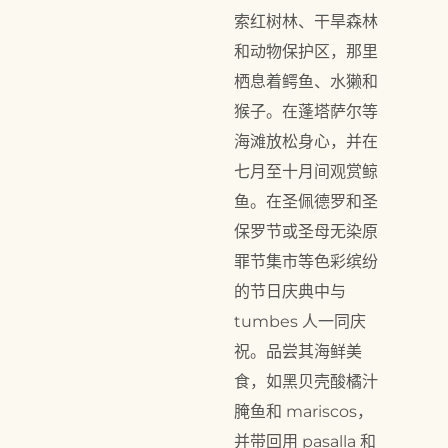
索红树林、干旱森林
和动物保护区，那里
栖息着鳄鱼、水獭和
猴子。在蓬塔萨尔等
海滩放松身心，并在
七月至十月间观赏鲸
鱼。在圣佩德罗和圣
保罗节或圣母无染原
罪节集市等色彩缤纷
的节日庆典中与
tumbes 人一同庆
祝。品尝其海鲜美
食，如黑贝壳酸橘汁
腌鱼和 mariscos，
并带回用 pasalla 和