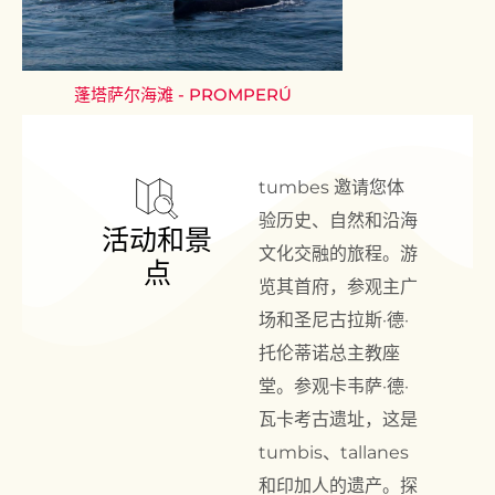
蓬塔萨尔海滩 - PROMPERÚ
tumbes 邀请您体
验历史、自然和沿海
活动和景
文化交融的旅程。游
点
览其首府，参观主广
场和圣尼古拉斯·德·
托伦蒂诺总主教座
堂。参观卡韦萨·德·
瓦卡考古遗址，这是
tumbis、tallanes
和印加人的遗产。探