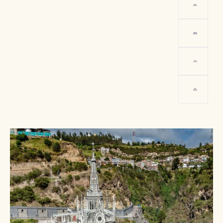
أوربان كريب
تصوير: مارلينه أمبارو أركوس رودريغيز،
باستو-نارينيو - برو كولومبيا