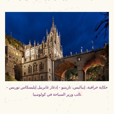
حكاية خرافية، إبياليس، نارينيو - إدغار غابرييل إيليسكاس توريس -
نائب وزير السياحة في كولومبيا