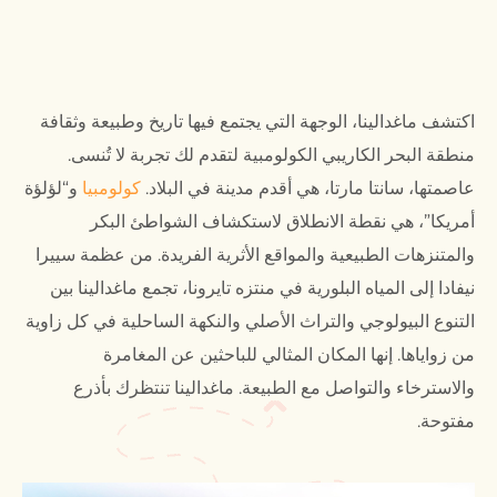
اكتشف ماغدالينا، الوجهة التي يجتمع فيها تاريخ وطبيعة وثقافة
منطقة البحر الكاريبي الكولومبية لتقدم لك تجربة لا تُنسى.
عاصمتها، سانتا مارتا، هي أقدم مدينة في البلاد.
كولومبيا
و“لؤلؤة
أمريكا”، هي نقطة الانطلاق لاستكشاف الشواطئ البكر
والمتنزهات الطبيعية والمواقع الأثرية الفريدة. من عظمة سييرا
نيفادا إلى المياه البلورية في منتزه تايرونا، تجمع ماغدالينا بين
التنوع البيولوجي والتراث الأصلي والنكهة الساحلية في كل زاوية
من زواياها. إنها المكان المثالي للباحثين عن المغامرة
والاسترخاء والتواصل مع الطبيعة. ماغدالينا تنتظرك بأذرع
مفتوحة.