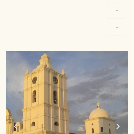
مستنقع لا كايمانيرا
صورة: ماركو أنطونيو باربوسا غارسيس - نائب
وزير السياحة الكولومبي