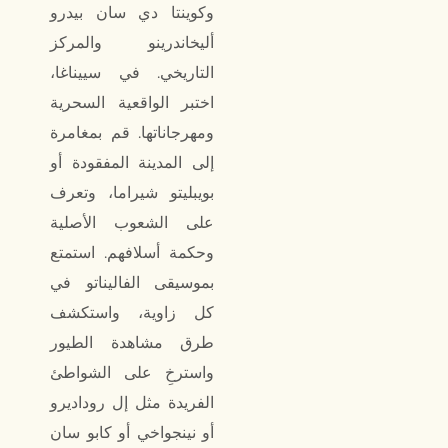
وكوينتا دي سان بيدرو
أليخاندرينو والمركز
التاريخي. في سييناغا،
اختبر الواقعية السحرية
ومهرجاناتها. قم بمغامرة
إلى المدينة المفقودة أو
بويبليتو شيراما، وتعرف
على الشعوب الأصلية
وحكمة أسلافهم. استمتع
بموسيقى الفاليناتو في
كل زاوية، واستكشف
طرق مشاهدة الطيور
واسترخِ على الشواطئ
الفريدة مثل إل روداديرو
أو نينجواخي أو كابو سان