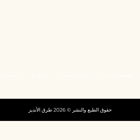
اكتشف ما لدينا
الطرق والوجهات
الدول
النصيحة
الثقافة
بوليفيا
قبل السفر
حقوق الطبع والنشر © 2026 طرق الأنديز
الطبيعة
كولومبيا
اكتشف الم
مجتمعات الأجداد
الإكوادور
فن الطهي
بيرو