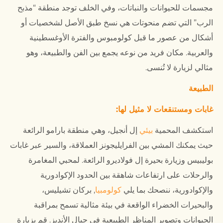
مجسمات للحيوانات والنباتات، وفي الخلف توجد منطقة “مذبح
الرب” التي تضم منحوتات هي نسخ طبق الأصل لشخصيات أو
أشكال من عصور ما قبل كولومبوس والفترة الأوغسطينية
والعربية. مكان فريد من نوعه يجمع بين الفن والطبيعة، وهو
مثالي لزيارة لا تُنسى.
الطبيعة
غابات ومستنقعات لا مثيل لها:
استكشف المحمية
بيئي
إل أنجيل، وهي منطقة بارامو الرائعة
حيث يمكنك المشي بين الفرايليجونز العملاقة، والسير عبر غابات
بوليبيس وزيارة بحيرة إل فولاديرو الرائعة. لمحبي المغامرة
والرحلات على ارتفاعات شاهقة بين الحدود الإكوادورية
والإكوادورية، ننصحك بما يلي
كولومبيا
, بركان تشيليس،
والبحيرات الخضراء الواقعة في بيئة مثالية تسمح بمراقبة
الحيوانات وتصوير المناظر الطبيعية في جبال الأنديز. قم بزيارة