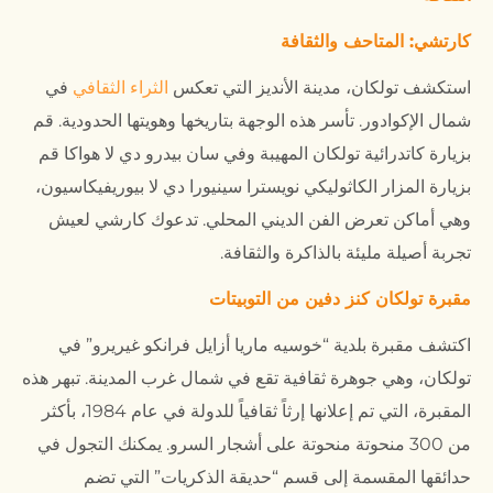
كارتشي: المتاحف والثقافة
استكشف تولكان، مدينة الأنديز التي تعكس
الثراء الثقافي
في
شمال الإكوادور. تأسر هذه الوجهة بتاريخها وهويتها الحدودية. قم
بزيارة كاتدرائية تولكان المهيبة وفي سان بيدرو دي لا هواكا قم
بزيارة المزار الكاثوليكي نويسترا سينيورا دي لا بيوريفيكاسيون،
وهي أماكن تعرض الفن الديني المحلي. تدعوك كارشي لعيش
تجربة أصيلة مليئة بالذاكرة والثقافة.
مقبرة تولكان كنز دفين من التوبيتات
اكتشف مقبرة بلدية “خوسيه ماريا أزايل فرانكو غيريرو” في
تولكان، وهي جوهرة ثقافية تقع في شمال غرب المدينة. تبهر هذه
المقبرة، التي تم إعلانها إرثاً ثقافياً للدولة في عام 1984، بأكثر
من 300 منحوتة منحوتة على أشجار السرو. يمكنك التجول في
حدائقها المقسمة إلى قسم “حديقة الذكريات” التي تضم