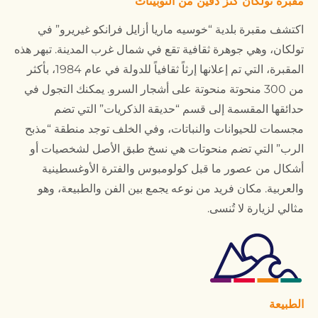
مقبرة تولكان كنز دفين من التوبيتات
اكتشف مقبرة بلدية “خوسيه ماريا أزايل فرانكو غيريرو” في
تولكان، وهي جوهرة ثقافية تقع في شمال غرب المدينة. تبهر هذه
المقبرة، التي تم إعلانها إرثاً ثقافياً للدولة في عام 1984، بأكثر
من 300 منحوتة منحوتة على أشجار السرو. يمكنك التجول في
حدائقها المقسمة إلى قسم “حديقة الذكريات” التي تضم
مجسمات للحيوانات والنباتات، وفي الخلف توجد منطقة “مذبح
الرب” التي تضم منحوتات هي نسخ طبق الأصل لشخصيات أو
أشكال من عصور ما قبل كولومبوس والفترة الأوغسطينية
والعربية. مكان فريد من نوعه يجمع بين الفن والطبيعة، وهو
مثالي لزيارة لا تُنسى.
الطبيعة