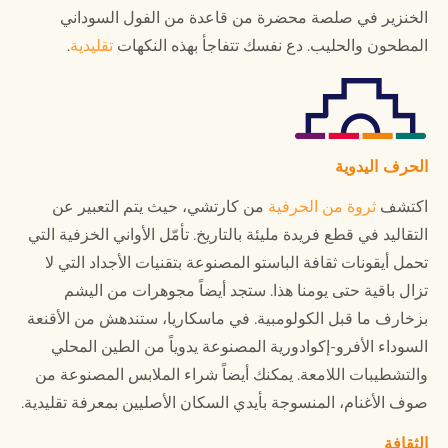
الخنزير في صلصة محضرة من قاعدة من الفول السوداني
المطحون والحليب. دع نفسك تتفاجأ بهذه النكهات
تقليدية
.
الحرف اليدوية
اكتشف
ثروة من الحرفية
من كارتشي، حيث يتم التعبير عن
التقاليد في قطع فريدة مليئة بالتاريخ. تأمّل الأواني الخزفية التي
تحمل أيقونات ثقافة الباستو المصنوعة بتقنيات الأجداد التي لا
تزال باقية حتى يومنا هذا. ستجد أيضاً مجوهرات من اليشم
بزخارف ما قبل الكولومبية. في ماسكاريا، ستندهش من الأقنعة
السوداء الأفرو-إكوادورية المصنوعة يدوياً من الطين المحلي
والتشطيبات اللامعة. يمكنك أيضاً شراء الملابس المصنوعة من
صوف الأغنام، المنسوجة بأيدي السكان الأصليين بمعرفة تقليدية.
الثقافة