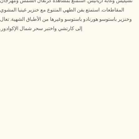
تشيليس وغابة أريانيس. استمتع بمشاهدة كرنفال الشمس ومهرجان
المقاطعات. استمتع بفن الطهي المتنوع مع خنزير غينيا المشوي
وخنزير باستوسو هورنادو باستوسو وغيرها من الأطباق الشهية. تعال
إلى كارتشي واختبر سحر شمال الإكوادور.