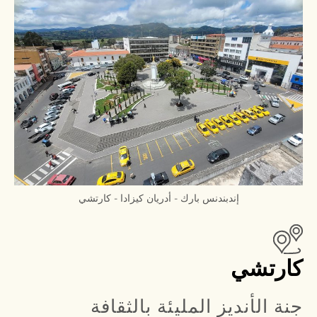
إندبندنس بارك - أدريان كيزادا - كارتشي
كارتشي
جنة الأنديز المليئة بالثقافة