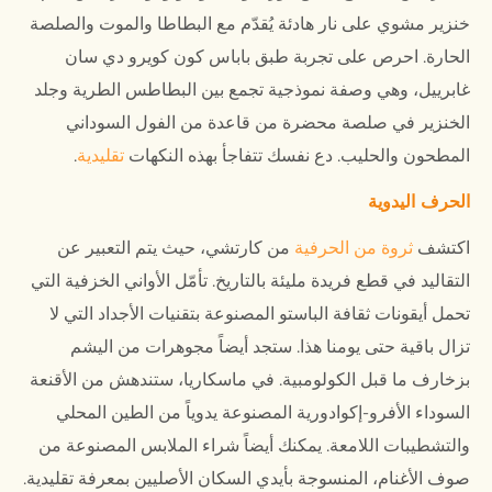
خنزير مشوي على نار هادئة يُقدّم مع البطاطا والموت والصلصة
الحارة. احرص على تجربة طبق باباس كون كويرو دي سان
غابرييل، وهي وصفة نموذجية تجمع بين البطاطس الطرية وجلد
الخنزير في صلصة محضرة من قاعدة من الفول السوداني
المطحون والحليب. دع نفسك تتفاجأ بهذه النكهات
تقليدية
.
الحرف اليدوية
اكتشف
ثروة من الحرفية
من كارتشي، حيث يتم التعبير عن
التقاليد في قطع فريدة مليئة بالتاريخ. تأمّل الأواني الخزفية التي
تحمل أيقونات ثقافة الباستو المصنوعة بتقنيات الأجداد التي لا
تزال باقية حتى يومنا هذا. ستجد أيضاً مجوهرات من اليشم
بزخارف ما قبل الكولومبية. في ماسكاريا، ستندهش من الأقنعة
السوداء الأفرو-إكوادورية المصنوعة يدوياً من الطين المحلي
والتشطيبات اللامعة. يمكنك أيضاً شراء الملابس المصنوعة من
صوف الأغنام، المنسوجة بأيدي السكان الأصليين بمعرفة تقليدية.