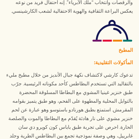
والرقصات وانتخاب “ملك الأبرياء”. إنه احتفال فريد من نوعه
يعكس البراعة الثقافية والهوية الاحتفالية لشعب الكارشينسي.
المطبخ
المأكولات التقليدية:
تدعوك كارشي لاكتشاف نكهة جبال الأنديز من خلال مطبخ مليء
بالتقاليد التي تستخدم البطاطس كأحد مكوناته الرئيسية. جرّب
طبق خنزير غينيا المشوي مع البطاطا المسلوقة المحضرة
بالتوابل المحلية والمطهوة على الفحم، وهو طبق يتميز بقوامه
المقرمش. استمتع بطبق هورنادو باستوسو وهو عبارة عن لحم
خنزير مشوي على نار هادئة يُقدّم مع البطاطا والموت والصلصة
الحارة. احرص على تجربة طبق باباس كون كويرو دي سان
غابرييل، وهي وصفة نموذجية تجمع بين البطاطس الطرية وجلد