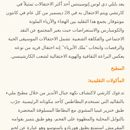
يعد بايلي دي لوس إنوسينتس أحد أكثر الاحتفالات تمثيلاً في
كارتشي ويتم الاحتفال به في 28 ديسمبر من كل عام في كانتون
مونتوفار. يجمع هذا التقليد بين الهجاء والأزياء الملونة
والكومبارس والاستعراضات حيث يعبر المجتمع عن النقد
الاجتماعي والفكاهة الشعبية. تشمل الاحتفالات الموسيقى الحية
والرقصات وانتخاب “ملك الأبرياء”. إنه احتفال فريد من نوعه
يعكس البراعة الثقافية والهوية الاحتفالية لشعب الكارشينسي.
المطبخ
المأكولات التقليدية:
تدعوك كارشي لاكتشاف نكهة جبال الأنديز من خلال مطبخ مليء
بالتقاليد التي تستخدم البطاطس كأحد مكوناته الرئيسية. جرّب
طبق خنزير غينيا المشوي مع البطاطا المسلوقة المحضرة
بالتوابل المحلية والمطهوة على الفحم، وهو طبق يتميز بقوامه
المقرمش. استمتع بطبق هورنادو باستوسو وهو عبارة عن لحم