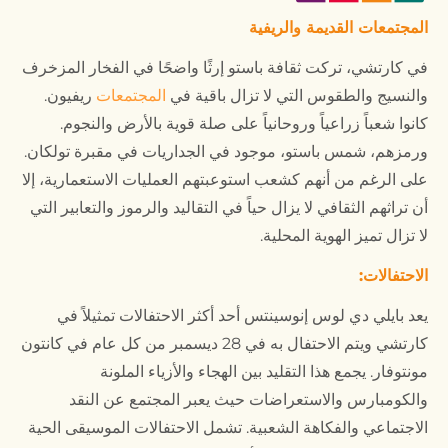
المجتمعات القديمة والريفية
في كارتشي، تركت ثقافة باستو إرثًا واضحًا في الفخار المزخرف
والنسيج والطقوس التي لا تزال باقية في
المجتمعات
ريفيون.
كانوا شعباً زراعياً وروحانياً على صلة قوية بالأرض والنجوم.
ورمزهم، شمس باستو، موجود في الجداريات في مقبرة تولكان.
على الرغم من أنهم كشعب استوعبتهم العمليات الاستعمارية، إلا
أن تراثهم الثقافي لا يزال حياً في التقاليد والرموز والتعابير التي
لا تزال تميز الهوية المحلية.
الاحتفالات:
يعد بايلي دي لوس إنوسينتس أحد أكثر الاحتفالات تمثيلاً في
كارتشي ويتم الاحتفال به في 28 ديسمبر من كل عام في كانتون
مونتوفار. يجمع هذا التقليد بين الهجاء والأزياء الملونة
والكومبارس والاستعراضات حيث يعبر المجتمع عن النقد
الاجتماعي والفكاهة الشعبية. تشمل الاحتفالات الموسيقى الحية