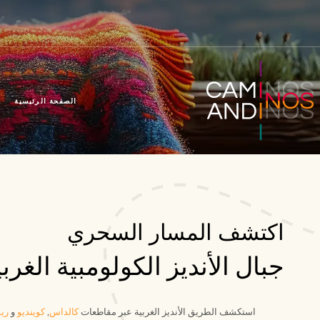
الصفحة الرئيسية
اكتشف المسار السحري
جبال الأنديز الكولومبية الغربي
استكشف
الطريق
الأنديز الغربية عبر مقاطعات
كالداس
,
كوينديو
و
ريس