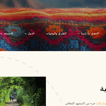
اكتشف ما لدينا
الطرق والوجهات
الدول
النصيحة
الثقافة
بوليفيا
قبل السفر
الطبيعة
كولومبيا
اكتشف الم
مجتمعات الأجداد
الإكوادور
فن الطهي
بيرو
ة
الحرف اليدوية
ارالدا
,
جزء من المشهد الثقافي