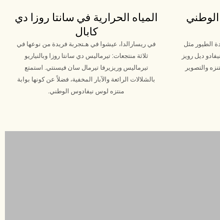
الوطني
المياه الحرارية في سانتا روزا دي
كابال
ة الطيور مثل
في ريسارالدا، عيشوا في هـ
تجربة فريدة من نوعها في
يفادو ديل رويز
ثلاثة منتجعات: تيرماليس دي سانتا روزا وبالنياريو
تنزه والتصوير
تيرماليس وريزيرفا تيرمال سان فيسنتي. استمتع
بالشلالات الرائعة والآبار المخفية، فضلاً عن كونها بوابة
منتزه لوس نيفادوس الوطني.