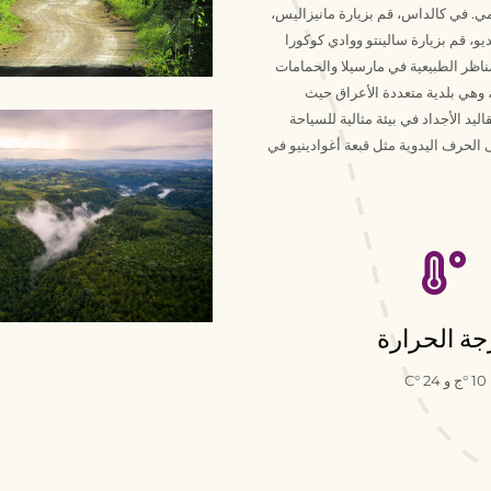
 للتراث العالمي. في كالداس، قم بزيارة مانيزاليس،
ديو، قم بزيارة سالينتو ووادي كوكورا
ناظر الطبيعية في مارسيلا والحمامات
، وهي بلدية متعددة الأعراق حيث
د الأجداد في بيئة مثالية للسياحة
الحرف اليدوية مثل قبعة أغوادينيو في
جة الحرارة
0
1
°
ج و
24
°
C