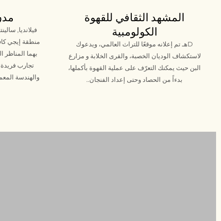
المشهد الثقافي للقهوة
مدن
الكولومبية
في
لانديا
, سالين
منطقة إيجي كافيت
D
هـ تم إعلانه موقعًا للتراث العالمي، ويدعوك
بهما المناظر ال
لاستكشاف
الوديان الخصبة، والقرى الخلابة
و
مزارع
تجارب فريدة م
البن
حيث يمكنك التعرّف على عملية القهوة بأكملها،
والهندسة المعما
بدءاً من الحصاد وحتى إعداد الفنجان.
.