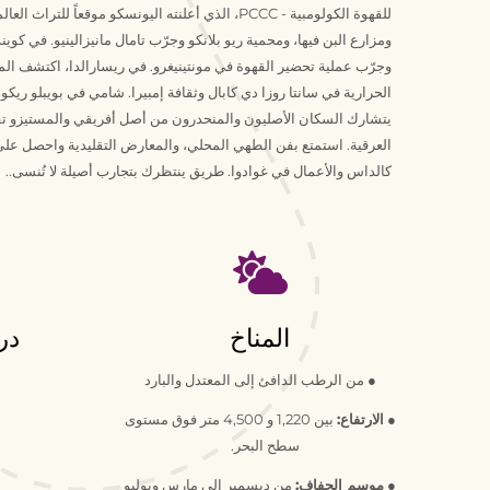
للقهوة الكولومبية - PCCC، الذي أعلنته اليونسكو موقعاً
ومزارع البن فيها، ومحمية ريو بلانكو وجرّب تامال مانيزالينيو. في كوين
وجرّب عملية تحضير القهوة في مونتينيغرو. في ريسارالدا، اكتشف الم
الحرارية في سانتا روزا دي كابال وثقافة إمبيرا.
شامي
في بويبلو ريكو
يتشارك السكان الأصليون والمنحدرون من أصل أفريقي والمستيزو تقالي
العرقية. استمتع بفن الطهي المحلي، والمعارض التقليدية واحصل على 
كالداس والأعمال في غوادوا. طريق ينتظرك بتجارب أصيلة لا تُنسى.
.
طريق الثقافة الحية والقهوة والطبيعة
المناخ
در
● من الرطب الدافئ إلى المعتدل والبارد
●
الارتفاع:
بين 1,220 و 4,500 متر فوق مستوى
سطح البحر.
●
موسم الجفاف:
من ديسمبر إلى مارس ويوليو