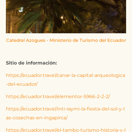
Catedral Azogues - Ministerio de Turismo del Ecuador
Sitio de información:
https://ecuador.travel/canar-la-capital-arqueologica
-del-ecuador/
https://ecuador.travel/elementor-5966-2-2-2/
https://ecuador.travel/inti-raymi-la-fiesta-del-sol-y-l
as-cosechas-en-ingapirca/
https://ecuador.travel/el-tambo-turismo-historia-y-l