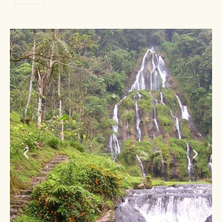
bicicleta, toda
inversión
natural
FOTO: Pereira, Risaralda - Arvey
Granada - Viceministerio de Turismo
de Colombia